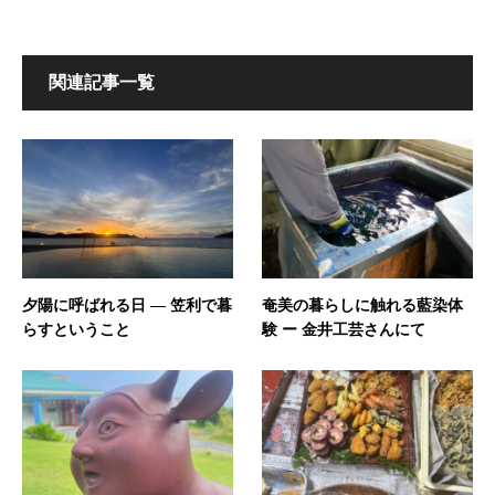
関連記事一覧
夕陽に呼ばれる日 — 笠利で暮
奄美の暮らしに触れる藍染体
らすということ
験 ー 金井工芸さんにて