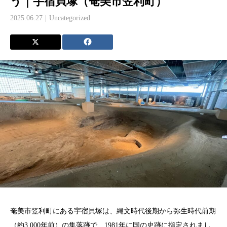
う｜宇宿貝塚（奄美市笠利町）
2025.06.27
Uncategorized
奄美市笠利町にある宇宿貝塚は、縄文時代後期から弥生時代前期
（約3,000年前）の集落跡で、1981年に国の史跡に指定されまし